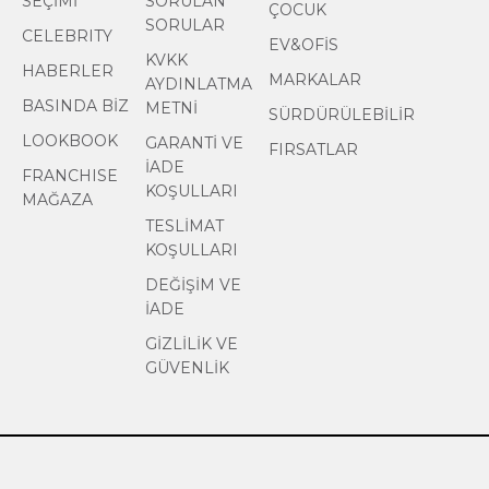
SEÇİMİ
SORULAN
ÇOCUK
SORULAR
CELEBRITY
EV&OFİS
KVKK
HABERLER
MARKALAR
AYDINLATMA
BASINDA BİZ
METNİ
SÜRDÜRÜLEBİLİR
LOOKBOOK
GARANTİ VE
FIRSATLAR
İADE
FRANCHISE
KOŞULLARI
MAĞAZA
TESLİMAT
KOŞULLARI
DEĞİŞİM VE
İADE
GİZLİLİK VE
GÜVENLİK