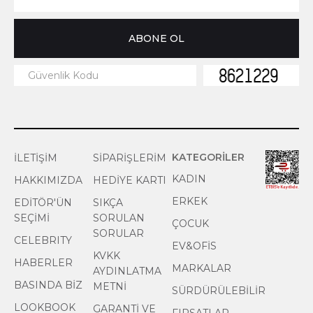
KATEGORİLER
İLETİŞİM
SİPARİŞLERİM
KADIN
HAKKIMIZDA
HEDİYE KARTI
ERKEK
EDİTÖR'ÜN
SIKÇA
SEÇİMİ
SORULAN
ÇOCUK
SORULAR
CELEBRITY
EV&OFİS
KVKK
HABERLER
MARKALAR
AYDINLATMA
BASINDA BİZ
METNİ
SÜRDÜRÜLEBİLİR
LOOKBOOK
GARANTİ VE