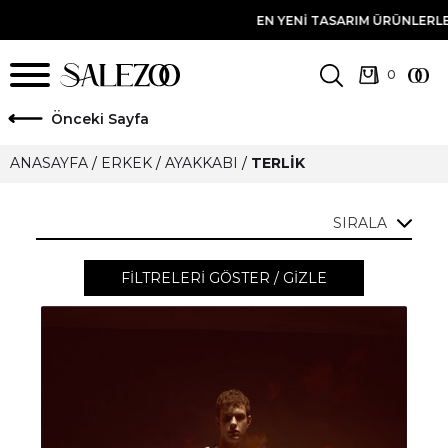
EN YENI TASARIM ÜRÜNLERLE TANIŞMA FIRSATI
ö
nceki Sayfa
ANASAYFA
/
ERKEK
/
AYAKKABI
/
TERLIK
SIRALA
FILTRELERI GÖSTER / GIZLE