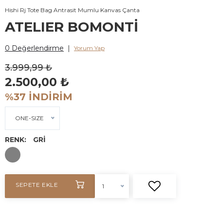
Hishi Rj Tote Bag Antrasit Mumlu Kanvas Çanta
ATELIER BOMONTİ
0 Değerlendirme
|
Yorum Yap
3.999,99 ₺
2.500,00 ₺
%37 İNDİRİM
ONE-SIZE
RENK:
GRİ
SEPETE EKLE
1