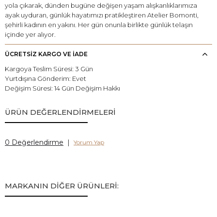
yola çıkarak, dünden bugüne değişen yaşam alışkanlıklarımıza
ayak uyduran, günlük hayatımızı pratikleştiren Atelier Bomonti,
şehirli kadının en yakını. Her gün onunla birlikte günlük telaşın
içinde yer alıyor.
ÜCRETSİZ KARGO VE İADE
Kargoya Teslim Süresi: 3 Gün
Yurtdışına Gönderim: Evet
Değişim Süresi: 14 Gün Değişim Hakkı
ÜRÜN DEĞERLENDİRMELERİ
0 Değerlendirme
|
Yorum Yap
MARKANIN DİĞER ÜRÜNLERİ: