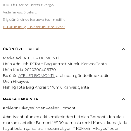
1000 ₺ üzerine ücretsiz kargo.
Vade farksız 3 taksit.
3 iş günü içinde kargoya teslim edilir.
Bu ürün ile ilgili bir sorunuz mu var?
ÜRÜN ÖZELLİKLERİ
Marka Adı: ATELIER BOMONTİ
Ürün Adı: Hishi Rj Tote Bag Antrasit Mumlu Kanvas Çanta
Ürün Kodu: 2020200406370
Bu ürün
ATELIER BOMONTİ
tarafından gönderilmektedir.
Ürün Hikayesi:
Hishi Rj Tote Bag Antrasit Mumlu Kanvas Çanta
MARKA HAKKINDA
Köklerin Hikayesi’nden Atelier Bomonti
Adını İstanbul’un en eski semtlerinden biri olan Bomonti’den alan
markamız Atelier Bomonti, %100 pamuklu renkli Kanvas kumaşlarla
hayat bulan çantalara imzasını atıyor. ‘’ Köklerin Hikayesi ‘eden