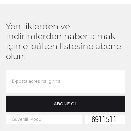
ATELIER BOMONTİ
ONE-SIZE
Yeniliklerden ve
indirimlerden haber almak
SEPETE EKLE
1
için e-bülten listesine abone
olun.