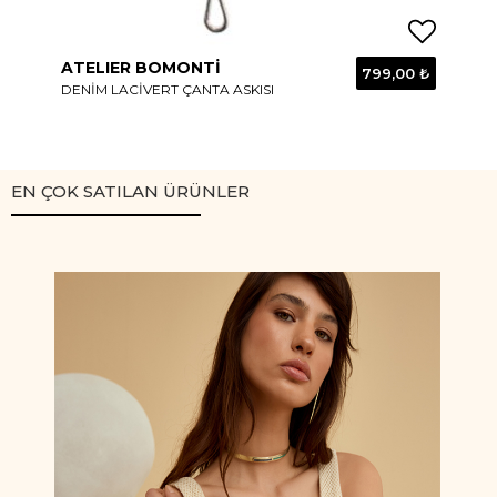
ATELIER BOMONTİ
AT
0 ₺
799,00 ₺
DENIM LACIVERT ÇANTA ASKISI
HAK
9 ₺
EN ÇOK SATILAN ÜRÜNLER