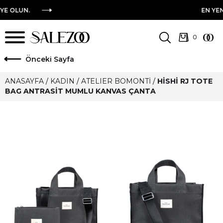
.
EN YENI TASAR
ö
nceki Sayfa
ANASAYFA
/
KADIN
/
ATELIER BOMONTI
/
HISHI RJ TOTE
BAG ANTRASIT MUMLU KANVAS ÇANTA