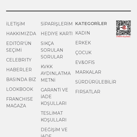
KATEGORİLER
İLETİŞİM
SİPARİŞLERİM
KADIN
HAKKIMIZDA
HEDİYE KARTI
ERKEK
EDİTÖR'ÜN
SIKÇA
SEÇİMİ
SORULAN
ÇOCUK
SORULAR
CELEBRITY
EV&OFİS
KVKK
HABERLER
MARKALAR
AYDINLATMA
BASINDA BİZ
METNİ
SÜRDÜRÜLEBİLİR
LOOKBOOK
GARANTİ VE
FIRSATLAR
İADE
FRANCHISE
KOŞULLARI
MAĞAZA
TESLİMAT
KOŞULLARI
DEĞİŞİM VE
İADE