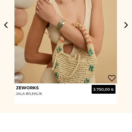
ZEWORKS
BA
0 ₺
3.750,00 ₺
JALA BİLEKLİK
JOY
Hishi Rj Tote Bag Antrasit Mumlu Kanvas Çanta