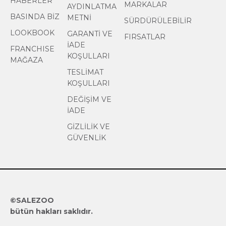
HABERLER
MARKALAR
AYDINLATMA
BASINDA BİZ
METNİ
SÜRDÜRÜLEBİLİR
LOOKBOOK
GARANTİ VE
FIRSATLAR
İADE
FRANCHISE
KOŞULLARI
MAĞAZA
TESLİMAT
KOŞULLARI
DEĞİŞİM VE
İADE
GİZLİLİK VE
GÜVENLİK
©SALEZOO
bütün hakları saklıdır.