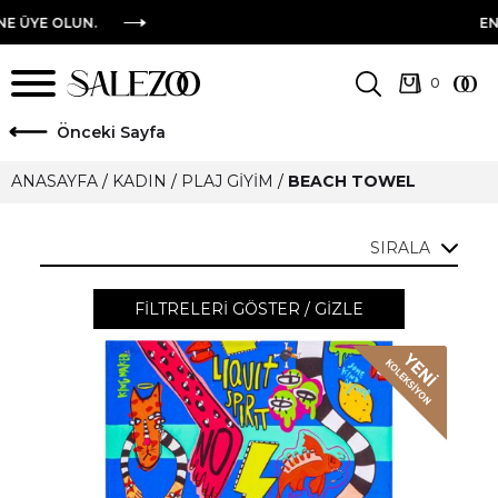
LUN.
EN YENI TA
ö
nceki Sayfa
ANASAYFA
/
KADIN
/
PLAJ GIYIM
/
BEACH TOWEL
SIRALA
FILTRELERI GÖSTER / GIZLE