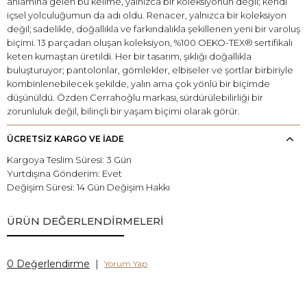
anlamına gelen bu kelime, yalnızca bir koleksiyonun değil; kendi
içsel yolculuğumun da adı oldu. Renacer, yalnızca bir koleksiyon
değil; sadelikle, doğallıkla ve farkındalıkla şekillenen yeni bir varoluş
biçimi. 13 parçadan oluşan koleksiyon, %100 OEKO-TEX® sertifikalı
keten kumaştan üretildi. Her bir tasarım, şıklığı doğallıkla
buluşturuyor; pantolonlar, gömlekler, elbiseler ve şortlar birbiriyle
kombinlenebilecek şekilde, yalın ama çok yönlü bir biçimde
düşünüldü. Özden Cerrahoğlu markası, sürdürülebilirliği bir
zorunluluk değil, bilinçli bir yaşam biçimi olarak görür.
ÜCRETSİZ KARGO VE İADE
Kargoya Teslim Süresi: 3 Gün
Yurtdışına Gönderim: Evet
Değişim Süresi: 14 Gün Değişim Hakkı
ÜRÜN DEĞERLENDİRMELERİ
0 Değerlendirme
|
Yorum Yap