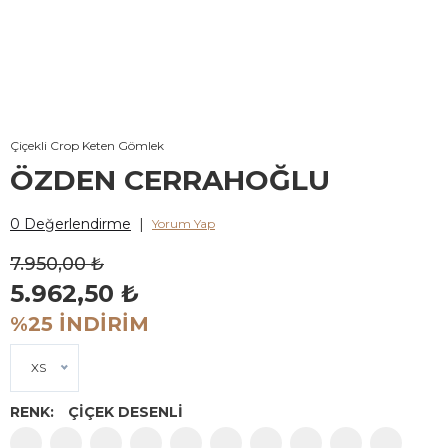
Çiçekli Crop Keten Gömlek
ÖZDEN CERRAHOĞLU
0 Değerlendirme
|
Yorum Yap
7.950,00 ₺
5.962,50 ₺
%25 İNDİRİM
XS
RENK:
ÇİÇEK DESENLİ