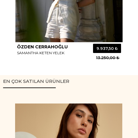
ÖZDEN CERRAHOĞLU
ÖZ
 ₺
9.937,50 ₺
SAMANTHA KETEN YELEK
CAR
0 ₺
13.250,00 ₺
EN ÇOK SATILAN ÜRÜNLER