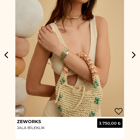
ZEWORKS
BA
0 ₺
3.750,00 ₺
JALA BİLEKLİK
JOY