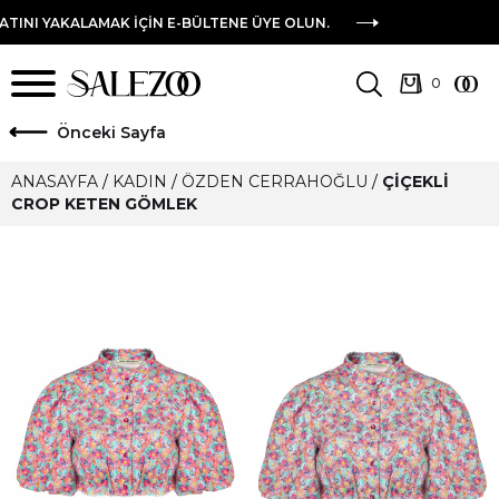
LAMAK IÇIN E-BÜLTENE ÜYE OLUN.
ö
nceki Sayfa
ANASAYFA
/
KADIN
/
ÖZDEN CERRAHOĞLU
/
ÇIÇEKLI
CROP KETEN GÖMLEK