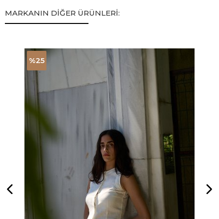
MARKANIN DİĞER ÜRÜNLERİ:
%25
%