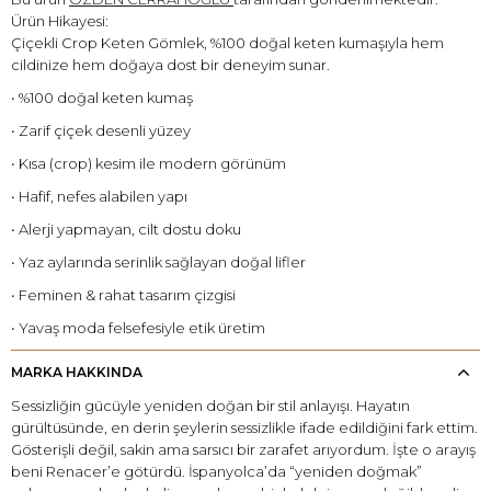
Ürün Hikayesi:
Çiçekli Crop Keten Gömlek, %100 doğal keten kumaşıyla hem
cildinize hem doğaya dost bir deneyim sunar.
• %100 doğal keten kumaş
• Zarif çiçek desenli yüzey
• Kısa (crop) kesim ile modern görünüm
• Hafif, nefes alabilen yapı
• Alerji yapmayan, cilt dostu doku
• Yaz aylarında serinlik sağlayan doğal lifler
• Feminen & rahat tasarım çizgisi
• Yavaş moda felsefesiyle etik üretim
MARKA HAKKINDA
Sessizliğin gücüyle yeniden doğan bir stil anlayışı. Hayatın
gürültüsünde, en derin şeylerin sessizlikle ifade edildiğini fark ettim.
Gösterişli değil, sakin ama sarsıcı bir zarafet arıyordum. İşte o arayış
beni Renacer’e götürdü. İspanyolca’da “yeniden doğmak”