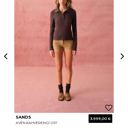
SANDS
SA
0 ₺
3.999,00 ₺
AVEN KAHVERENGI ÜST
LUS