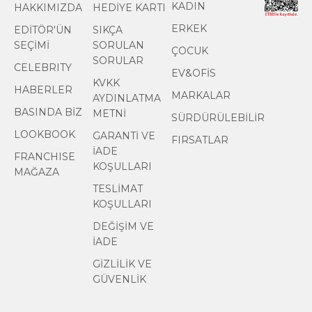
KADIN
HAKKIMIZDA
HEDİYE KARTI
ERKEK
EDİTÖR'ÜN
SIKÇA
SEÇİMİ
SORULAN
ÇOCUK
SORULAR
CELEBRITY
EV&OFİS
KVKK
HABERLER
MARKALAR
AYDINLATMA
BASINDA BİZ
METNİ
SÜRDÜRÜLEBİLİR
LOOKBOOK
GARANTİ VE
FIRSATLAR
İADE
FRANCHISE
KOŞULLARI
MAĞAZA
TESLİMAT
KOŞULLARI
DEĞİŞİM VE
İADE
GİZLİLİK VE
GÜVENLİK