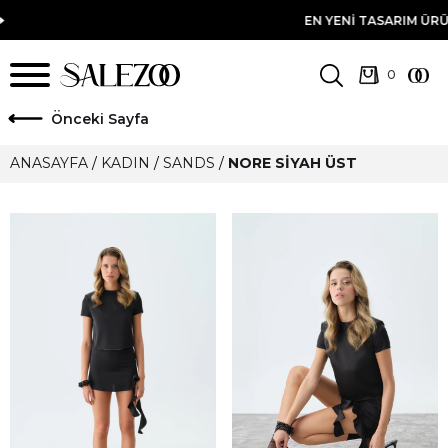
EN YENI TASARIM ÜRÜNLERLE TA
ö
nceki Sayfa
ANASAYFA
/
KADIN
/
SANDS
/
NORE SIYAH ÜST