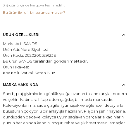
3 iş günü içinde kargoya teslim edilir.
Bu ürün ile ilgili bir sorunuz mu var?
ÜRÜN ÖZELLİKLERİ
Marka Adı: SANDS
Ürün Adı: Nore Siyah Üst
Ürün Kodu: 2020200529123S
Bu ürün
SANDS
tarafından gönderilmektedir.
Ürün Hikayesi:
Kısa Kollu Vatkalı Saten Bluz
MARKA HAKKINDA
Sands, plaj giyiminden günlük şıklığa uzanan tasarımlarıyla modern
ve şehirli kadınlara hitap eden çağdaş bir moda markasıdır.
Koleksiyonlarımız, sade çizgileri yumuşak ve eğlenceli detaylarla
buluşturan çok yönlü bir anlayışla hazırlanır. Plajdan şehir hayatına,
gündüzden geceye kolayca uyum sağlayan parçalarla kadınların
günün her anında kendini özgür, rahat ve şık hissetmesini amaçlar.