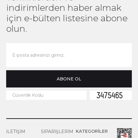
indirimlerden haber almak
SEPETE EKLE
1
için e-bülten listesine abone
olun.
KATEGORİLER
İLETİŞİM
SİPARİŞLERİM