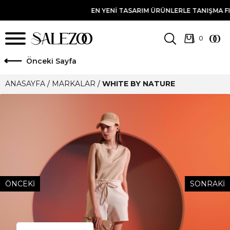
 ÜRÜNLERLE TANIŞMA FIRSATINI YAKALAMAK IÇIN E-BÜLTENE ÜYE OL
ö
nceki Sayfa
ANASAYFA
/
MARKALAR
/
WHITE BY NATURE
ÖNCEKİ
SONRAKİ